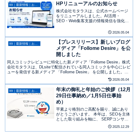
HPリニューアルのお知らせ
99｜最新情報｜お知らせ
株式会社モタラスは、公式ホームページ
をリニューアルしました。AI活用・
SEO・Web集客支援の情報発信を強化し
ます。
2026.05.04
【プレスリリース】新しいブログ
99｜最新情報｜お知らせ
メディア「Follome Desire」を公
開しました
同人コミックレビューに特化した新メディア「Follome Desire」株式
会社モタラスは、DLsiteで配信されている同人コミックを中心にレビ
ューを発信する新メディア 「Follome Desire」 を公開しました。話
題の新作からロング...
2026.05.04
年末の御礼と年始のご挨拶（12月
99｜最新情報｜お知らせ
29日仕事納め／1月5日仕事始
め）
平素より格別のご高配を賜り、誠にあり
がとうございます。 本年は、SEOを主体
とした取り組みを軸に、 SERPコンサル
ティングを中心とした支援を進めてまい
2025.12.29
りました。 また、新たな取り組みとし
て、8月には Follome Desire レビュー...