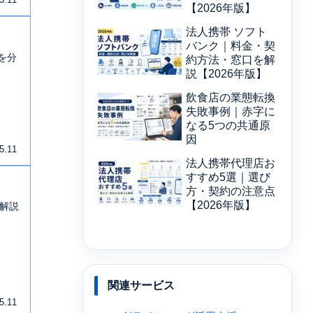
5.11
【2026年版】
法人携帯 ソフト
バンク｜料金・契
を分
約方法・窓口を解
説【2026年版】
飲食店の業態転換
失敗事例｜赤字に
なる5つの共通原
因
5.11
法人携帯代理店お
すすめ5選｜選び
方・契約の注意点
【2026年版】
を解説
関連サービス
5.11