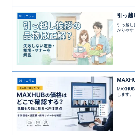
引っ越
08｜コラム
引っ越し
かりやす
MAX
08｜コラム
MAXH
します。