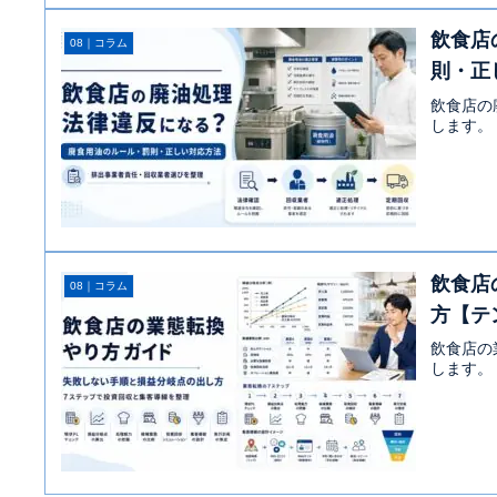
飲食店
08｜コラム
則・正
飲食店の
します。
飲食店
08｜コラム
方【テ
飲食店の
します。