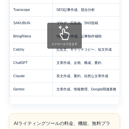
Transcope
SEO記事作成、競合分析
高
SAKUBUN
ブログ、広告文、SNS投稿
中
BringRitera
SEO記事作成、記事制作補助
中
スクロールできます
Catchy
広告文、キャッチコピー、短文作成
補
ChatGPT
文章作成、企画、構成、要約
使
Claude
長文作成、要約、自然な文章作成
使
Gemini
文章作成、情報整理、Google関連業務
使
AIライティングツールの料金、機能、無料プラ