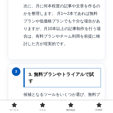
次に、月に何本程度の記事や文章を作るの
かを整理します。 月1〜2本であれば無料
プランや低価格プランでも十分な場合があ
りますが、月10本以上の記事制作を行う場
合は、有料プランやチーム利用を前提に検
討した方が現実的です。
3. 無料プランやトライアルで試
す
候補となるツールをいくつか選び、無料プ
ランやトライアルで実際に使ってみましょ
う。 自社のキーワードや商品・サービス
サービス
コラム
無料相談
HOME