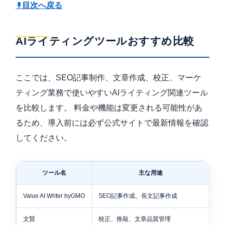
↟
目次へ戻る
AIライティングツールおすすめ比較
ここでは、SEO記事制作、文章作成、校正、マーケ
ティング業務で使いやすいAIライティング関連ツール
を比較します。 料金や機能は変更される可能性があ
るため、導入前には必ず公式サイトで最新情報を確認
してください。
ツール名
主な用途
S
Value AI Writer byGMO
SEO記事作成、長文記事作成
高
文賢
校正、推敲、文章品質管理
補