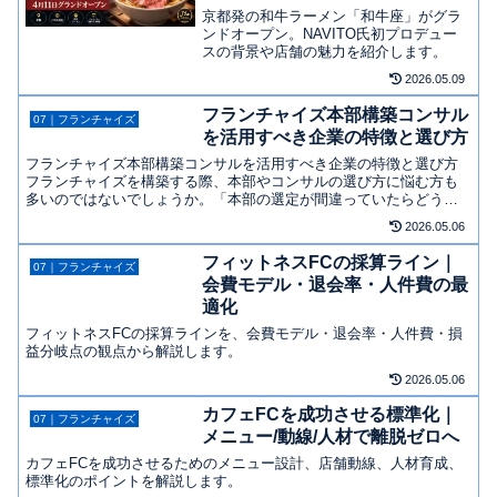
ース
京都発の和牛ラーメン「和牛座」がグラ
ンドオープン。NAVITO氏初プロデュー
スの背景や店舗の魅力を紹介します。
2026.05.09
フランチャイズ本部構築コンサル
07｜フランチャイズ
を活用すべき企業の特徴と選び方
フランチャイズ本部構築コンサルを活用すべき企業の特徴と選び方
フランチャイズを構築する際、本部やコンサルの選び方に悩む方も
多いのではないでしょうか。「本部の選定が間違っていたらどうし
よう…」「コンサルタントに依頼する価値は本当にあるのか
2026.05.06
な…」...
フィットネスFCの採算ライン｜
07｜フランチャイズ
会費モデル・退会率・人件費の最
適化
フィットネスFCの採算ラインを、会費モデル・退会率・人件費・損
益分岐点の観点から解説します。
2026.05.06
カフェFCを成功させる標準化｜
07｜フランチャイズ
メニュー/動線/人材で離脱ゼロへ
カフェFCを成功させるためのメニュー設計、店舗動線、人材育成、
標準化のポイントを解説します。