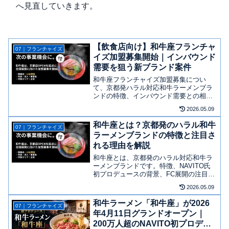
へ見直していきます。
【飲食店向け】和牛座フランチャ
07｜フランチャイズ
イズ加盟募集開始｜インバウンド
需要を狙う新ブランド案件
和牛座フランチャイズ加盟募集につい
て、京都発ハラル対応和牛ラーメンブラ
ンドの特徴、インバウンド需要との相
性、加盟検討時の確認ポイントを解説し
2026.05.09
ます。
和牛座とは？京都発のハラル和牛
07｜フランチャイズ
ラーメンブランドの特徴と注目さ
れる理由を解説
和牛座とは、京都発のハラル対応和牛ラ
ーメンブランドです。特徴、NAVITO氏
初プロデュースの背景、FC展開の注目点
を解説します。
2026.05.09
和牛ラーメン「和牛座」が2026
07｜フランチャイズ
年4月11日グランドオープン｜
200万人超のNAVITO初プロデュ