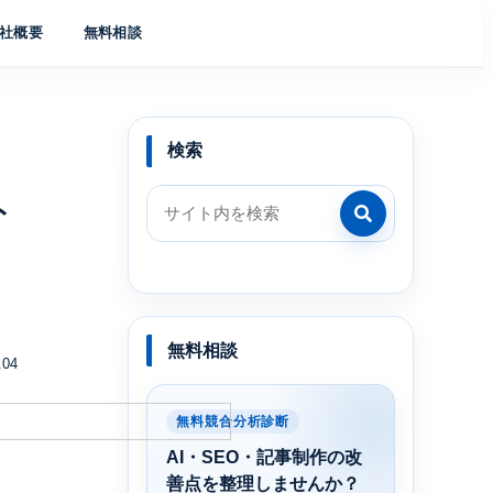
社概要
無料相談
検索
ト
無料相談
.04
無料競合分析診断
AI・SEO・記事制作の改
善点を整理しませんか？