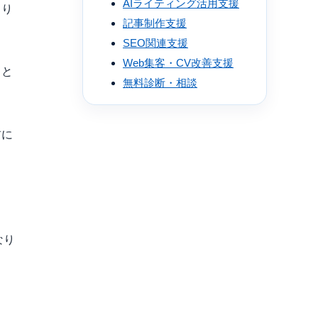
AIライティング活用支援
より
記事制作支援
SEO関連支援
Web集客・CV改善支援
力と
無料診断・相談
前に
なり
ょ