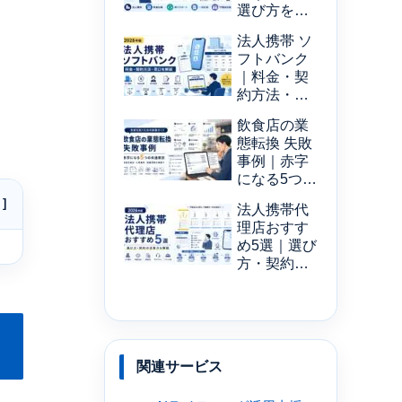
選び方を解
説【2026年
法人携帯 ソ
版】
フトバンク
｜料金・契
約方法・窓
口を解説
飲食店の業
【2026年
態転換 失敗
版】
事例｜赤字
になる5つの
共通原因
法人携帯代
理店おすす
め5選｜選び
方・契約の
注意点
【2026年
版】
関連サービス