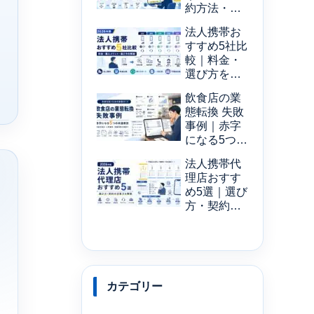
約方法・窓
口を解説
法人携帯お
【2026年
すすめ5社比
版】
較｜料金・
選び方を解
説【2026年
飲食店の業
版】
態転換 失敗
事例｜赤字
になる5つの
共通原因
法人携帯代
理店おすす
め5選｜選び
方・契約の
注意点
【2026年
版】
カテゴリー