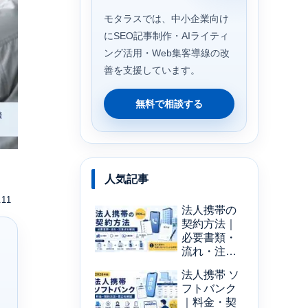
モタラスでは、中小企業向け
にSEO記事制作・AIライティ
ング活用・Web集客導線の改
善を支援しています。
無料で相談する
人気記事
.11
法人携帯の
契約方法｜
必要書類・
流れ・注意
点を解説
法人携帯 ソ
【2026年
フトバンク
版】
｜料金・契