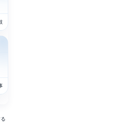
肢
事
する