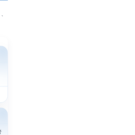
く、
ム
管