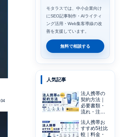
モタラスでは、中小企業向け
にSEO記事制作・AIライティ
ング活用・Web集客導線の改
善を支援しています。
無料で相談する
人気記事
法人携帯の
契約方法｜
.04
必要書類・
流れ・注意
点を解説
法人携帯お
【2026年
すすめ5社比
版】
較｜料金・