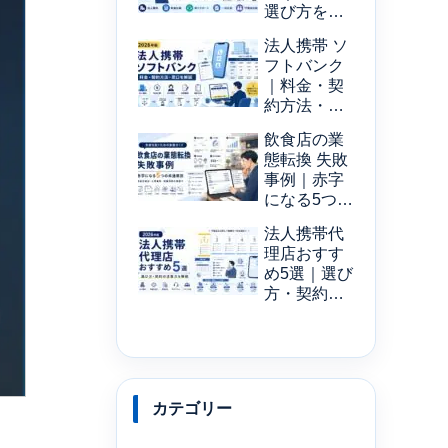
選び方を解
説【2026年
法人携帯 ソ
版】
フトバンク
｜料金・契
約方法・窓
口を解説
飲食店の業
【2026年
態転換 失敗
版】
事例｜赤字
になる5つの
共通原因
法人携帯代
理店おすす
め5選｜選び
方・契約の
注意点
【2026年
版】
カテゴリー