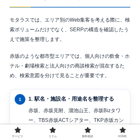
モタラスでは、エリア別のWeb集客を考える際に、検
索ボリュームだけでなく、SERPの構造を確認したう
えで施策を整理します。
赤坂のような都市型エリアでは、個人向けの飲食・ホ
テル・劇場検索と法人向けの商談検索が混在するた
め、検索意図を分けて見ることが重要です。
1. 駅名・施設名・用途名を整理する
赤坂、赤坂見附、溜池山王、赤坂Bizタワ
ー、TBS赤坂ACTシアター、TKP赤坂カン
ファレンスセンター、赤坂ホテル、赤坂会
サービス
コラム
無料相談
HOME
食など、実際に検索される単位を整理しま