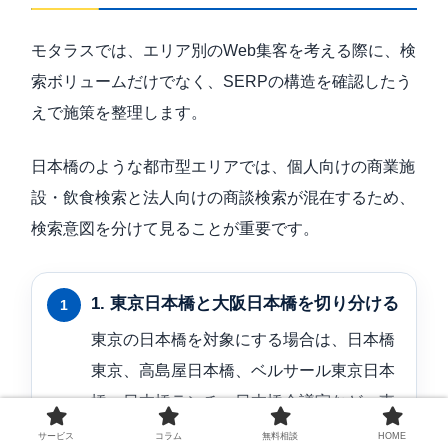
モタラスでは、エリア別のWeb集客を考える際に、検
索ボリュームだけでなく、SERPの構造を確認したう
えで施策を整理します。
日本橋のような都市型エリアでは、個人向けの商業施
設・飲食検索と法人向けの商談検索が混在するため、
検索意図を分けて見ることが重要です。
1. 東京日本橋と大阪日本橋を切り分ける
東京の日本橋を対象にする場合は、日本橋
東京、高島屋日本橋、ベルサール東京日本
橋、日本橋ランチ、日本橋会議室など、東
京側の検索意図に絞って整理します。
サービス
コラム
無料相談
HOME